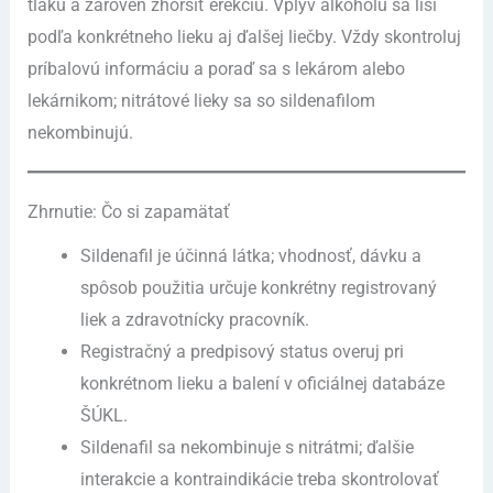
tlaku a zároveň zhoršiť erekciu. Vplyv alkoholu sa líši
podľa konkrétneho lieku aj ďalšej liečby. Vždy skontroluj
príbalovú informáciu a poraď sa s lekárom alebo
lekárnikom; nitrátové lieky sa so sildenafilom
nekombinujú.
Zhrnutie: Čo si zapamätať
Sildenafil je účinná látka; vhodnosť, dávku a
spôsob použitia určuje konkrétny registrovaný
liek a zdravotnícky pracovník.
Registračný a predpisový status overuj pri
konkrétnom lieku a balení v oficiálnej databáze
ŠÚKL.
Sildenafil sa nekombinuje s nitrátmi; ďalšie
interakcie a kontraindikácie treba skontrolovať