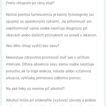
Prečo chlapom po ránu stojí?
Nočná penilná tumescencia je bežný fyziologický jav
spojený so spánkovými cyklami. Jej prítomnosť ani
neprítomnosť sama osebe neurčuje diagnózu; pri
obavách alebo ďalších príznakoch sa poraď s lekárom.
Ako dlho chlap vydrží bez sexu?
Neexistuje zdravotná povinnosť mať sex v určitom
intervale. Dlhšia absencia sexu sama osebe neurčuje
poruchu; ak ťa trápi erekcia, nálada alebo vzťahová
situácia, vyhľadaj primeranú odbornú pomoc.
Na aké lieky sa nesmie piť alkohol?
Alkohol môže pri sildenafile zvyšovať závraty a pokles