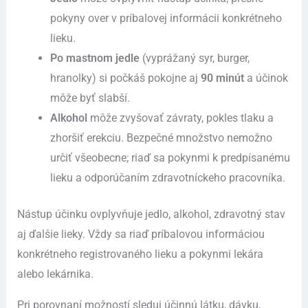
pokyny over v príbalovej informácii konkrétneho
lieku.
Po mastnom jedle
(vyprážaný syr, burger,
hranolky) si počkáš pokojne aj
90 minút
a účinok
môže byť slabší.
Alkohol
môže zvyšovať závraty, pokles tlaku a
zhoršiť erekciu. Bezpečné množstvo nemožno
určiť všeobecne; riaď sa pokynmi k predpísanému
lieku a odporúčaním zdravotníckeho pracovníka.
Nástup účinku ovplyvňuje jedlo, alkohol, zdravotný stav
aj ďalšie lieky. Vždy sa riaď príbalovou informáciou
konkrétneho registrovaného lieku a pokynmi lekára
alebo lekárnika.
Pri porovnaní možností sleduj účinnú látku, dávku,