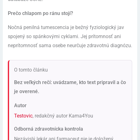
Prečo chlapom po ránu stojí?
Nočná penilná tumescencia je bežný fyziologický jav
spojený so spánkovými cyklami. Jej prítomnosť ani
neprítomnosť sama osebe neurčuje zdravotnú diagnózu.
O tomto článku
Bez veľkých rečí: uvádzame, kto text pripravil a čo
je overené.
Autor
Testovic
, redakčný autor Kama4You
Odborná zdravotnícka kontrola
Nezávislý lekár ani farmaceut nie je doložený.