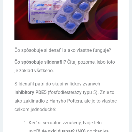
Čo spôsobuje sildenafil a ako vlastne funguje?
Čo spôsobuje sildenafil?
Čítaj pozorne, lebo toto
je základ všetkého.
Sildenafil patrí do skupiny liekov zvaných
inhibítory PDE5
(fosfodiesterázy typu 5). Znie to
ako zaklínadlo z Harryho Pottera, ale je to vlastne
celkom jednoduché:
Keď si sexuálne vzrušený, tvoje telo
uvoľňuje
oxid dusnatý (NO)
do tkaniva