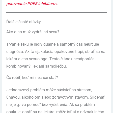
porovnanie PDE5 inhibítorov
.
Ďalšie časté otázky
Ako dlho muž vydrží pri sexu?
Trvanie sexu je individuálne a samotný čas neurčuje
diagnózu. Ak ťa ejakulácia opakovane trápi, obráť sa na
lekára alebo sexuológa. Tento článok neodporúča
kombinovaný liek ani samoliečbu.
Čo robiť, keď mi nechce stať?
Jednorazový problém môže súvisieť so stresom,
únavou, alkoholom alebo zdravotným stavom. Sildenafil
nie je „prvá pomoc“ bez vyšetrenia. Ak sa problém
opakuje, obráť sa na lekára; môže ísť aj o príznak iného