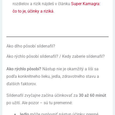
rozdielov a rizík nájdeš v článku
Super Kamagra:
čo to je, účinky a riziká
.
Ako dlho pôsobí sildenafil?
Ako rýchlo pôsobí sildenafil? / Kedy zaberie sildenafil?
Ako rýchlo pôsobí?
Nástup nie je okamžitý a líši sa
podľa konkrétneho lieku, jedla, zdravotného stavu a
ďalších faktorov.
Sildenafil zvyčajne začína účinkovať za
30 až 60 minút
po užití. Ale pozor – sú tu premenné:
Jedlo
môže ovplyvniť nástup účinku; presné