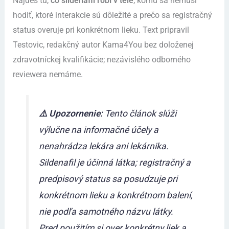
Nájdeš tu,
čo sildenafil robí v tele
, komu sa nemusí
hodiť, ktoré interakcie sú dôležité a prečo sa registračný
status overuje pri konkrétnom lieku. Text pripravil
Testovic, redakčný autor Kama4You bez doloženej
zdravotníckej kvalifikácie; nezávislého odborného
reviewera nemáme.
⚠️ Upozornenie:
Tento článok slúži
výlučne na informačné účely a
nenahrádza lekára ani lekárnika.
Sildenafil je účinná látka; registračný a
predpisový status sa posudzuje pri
konkrétnom lieku a konkrétnom balení,
nie podľa samotného názvu látky.
Pred použitím si over konkrétny liek a