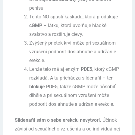
penisu.
Tento NO spustí kaskádu, ktorá produkuje
cGMP
– látku, ktorá uvoľňuje hladké
svalstvo a rozširuje cievy.
Zvýšený prietok krvi môže pri sexuálnom
vzrušení podporiť dosiahnutie a udržanie
erekcie.
Lenže telo má aj enzým
PDE5
, ktorý cGMP
rozkladá. A tu prichádza sildenafil – ten
blokuje PDE5
, takže cGMP môže pôsobiť
dlhšie a pri sexuálnom vzrušení môže
podporiť dosiahnutie a udržanie erekcie.
Sildenafil sám o sebe erekciu nevytvorí.
Účinok
závisí od sexuálneho vzrušenia a od individuálnej