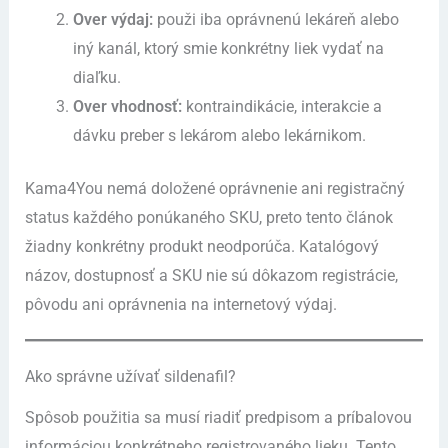
Over výdaj:
použi iba oprávnenú lekáreň alebo
iný kanál, ktorý smie konkrétny liek vydať na
diaľku.
Over vhodnosť:
kontraindikácie, interakcie a
dávku preber s lekárom alebo lekárnikom.
Kama4You nemá doložené oprávnenie ani registračný
status každého ponúkaného SKU, preto tento článok
žiadny konkrétny produkt neodporúča. Katalógový
názov, dostupnosť a SKU nie sú dôkazom registrácie,
pôvodu ani oprávnenia na internetový výdaj.
Ako správne užívať sildenafil?
Spôsob použitia sa musí riadiť predpisom a príbalovou
informáciou konkrétneho registrovaného lieku. Tento