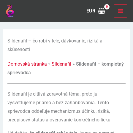
Preskočiť
EUR
na
obsah
Sildenafil – čo robí v tele, dávkovanie, riziká a
skúsenosti
Domovská stránka
»
Sildenafil
»
Sildenafil – kompletný
sprievodca
Sildenafil je citlivá zdravotná téma, preto ju
vysvetľujeme priamo a bez zahanbovania. Tento
sprievodca oddeľuje mechanizmus účinku, riziká,
predpisový status a overovanie konkrétneho lieku.