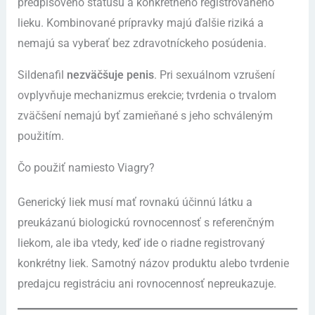
predpisového statusu a konkrétneho registrovaného
lieku. Kombinované prípravky majú ďalšie riziká a
nemajú sa vyberať bez zdravotníckeho posúdenia.
Sildenafil
nezväčšuje penis
. Pri sexuálnom vzrušení
ovplyvňuje mechanizmus erekcie; tvrdenia o trvalom
zväčšení nemajú byť zamieňané s jeho schváleným
použitím.
Čo použiť namiesto Viagry?
Generický liek musí mať rovnakú účinnú látku a
preukázanú biologickú rovnocennosť s referenčným
liekom, ale iba vtedy, keď ide o riadne registrovaný
konkrétny liek. Samotný názov produktu alebo tvrdenie
predajcu registráciu ani rovnocennosť nepreukazuje.