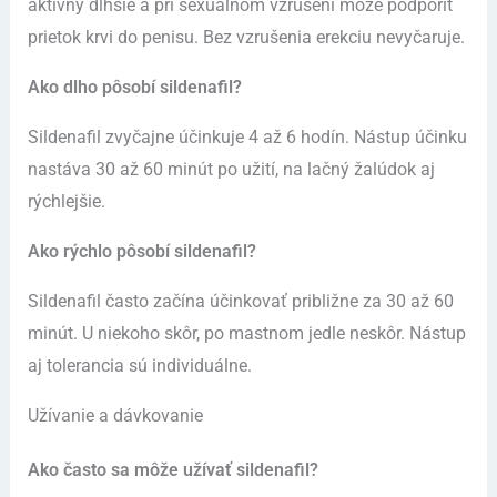
aktívny dlhšie a pri sexuálnom vzrušení môže podporiť
prietok krvi do penisu. Bez vzrušenia erekciu nevyčaruje.
Ako dlho pôsobí sildenafil?
Sildenafil zvyčajne účinkuje 4 až 6 hodín. Nástup účinku
nastáva 30 až 60 minút po užití, na lačný žalúdok aj
rýchlejšie.
Ako rýchlo pôsobí sildenafil?
Sildenafil často začína účinkovať približne za 30 až 60
minút. U niekoho skôr, po mastnom jedle neskôr. Nástup
aj tolerancia sú individuálne.
Užívanie a dávkovanie
Ako často sa môže užívať sildenafil?