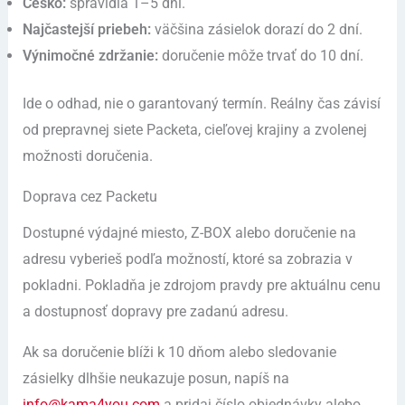
Česko:
spravidla 1–5 dní.
Najčastejší priebeh:
väčšina zásielok dorazí do 2 dní.
Výnimočné zdržanie:
doručenie môže trvať do 10 dní.
Ide o odhad, nie o garantovaný termín. Reálny čas závisí
od prepravnej siete Packeta, cieľovej krajiny a zvolenej
možnosti doručenia.
Doprava cez Packetu
Dostupné výdajné miesto, Z-BOX alebo doručenie na
adresu vyberieš podľa možností, ktoré sa zobrazia v
pokladni. Pokladňa je zdrojom pravdy pre aktuálnu cenu
a dostupnosť dopravy pre zadanú adresu.
Ak sa doručenie blíži k 10 dňom alebo sledovanie
zásielky dlhšie neukazuje posun, napíš na
info@kama4you.com
a pridaj číslo objednávky alebo