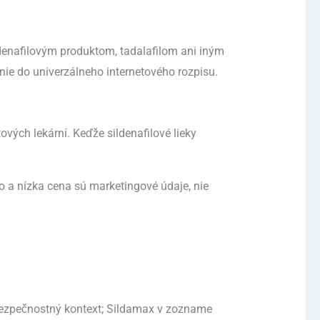
ldenafilovým produktom, tadalafilom ani iným
nie do univerzálneho internetového rozpisu.
vých lekární. Keďže sildenafilové lieky
o a nízka cena sú marketingové údaje, nie
zpečnostný kontext; Sildamax v zozname