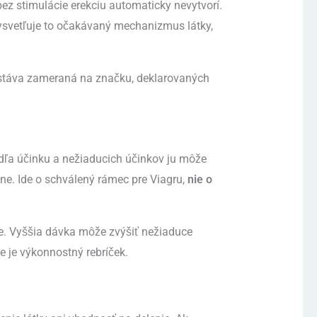
 bez stimulácie erekciu automaticky nevytvorí.
vysvetľuje to očakávaný mechanizmus látky,
ostáva zameraná na značku, deklarovaných
dľa účinku a nežiaducich účinkov ju môže
ne. Ide o schválený rámec pre Viagru,
nie o
e. Vyššia dávka môže zvýšiť nežiaduce
e je výkonnostný rebríček.