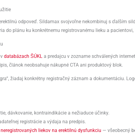
užitie
j erektilnú odpoveď. Sildamax svojvoľne nekombinuj s ďalším si
ia do plánu ku konkrétnemu registrovanému lieku a pacientovi, 
ku
 v
databázach ŠÚKL
a predajcu v zozname schválených interneto
dpis, článok neobsahuje nákupné CTA ani produktový blok.
iagra“, žiadaj konkrétny registračný záznam a dokumentáciu. Log
ie, dávkovanie, kontraindikácie a nežiaduce účinky.
dateľnej registrácie a výdaja na predpis.
eregistrovaných liekov na erektilnú dysfunkciu
— všeobecný be