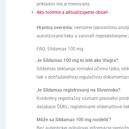
príkladov nie je menovaný.
Ako tvoríme a aktualizujeme obsah
.
Hranica overenia:
nemáme laboratórnu analýz
autorizované lieky a zároveň nepredstierame 
FAQ: Sildamax 100 mg
Je Sildamax 100 mg to isté ako Viagra?
Sildamax deklaruje rovnakú účinnú látku, silde
liek s dohľadateľnou regulačnou dokumentác
Je Sildamax registrovaný na Slovensku?
Konkrétny registračný záznam presného prod
databáze ŠÚKL; registrované sildenafilové lie
Môže sa Sildamax 100 mg rozdeliť?
Bez autentickej príbalovej informácie nemožn