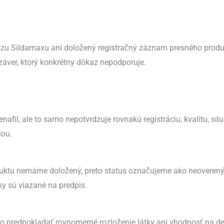
u Sildamaxu ani doložený registračný záznam presného produ
záver, ktorý konkrétny dôkaz nepodporuje.
nafil, ale to samo nepotvrdzuje rovnakú registráciu, kvalitu, sil
iou.
uktu nemáme doložený, preto status označujeme ako neoverený.
ky sú viazané na predpis.
o predpokladať rovnomerné rozloženie látky ani vhodnosť na del