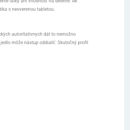
nie látky ani vhodnosť na delenie. Ak
tika s neoverenou tabletou.
ckých autoritatívnych dát to nemožno
 jedlo môže nástup oddialiť. Skutočný profil