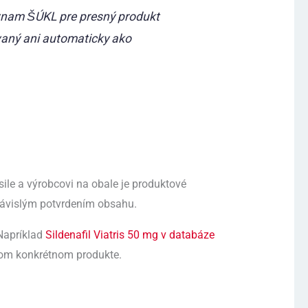
znam ŠÚKL pre presný produkt
vaný ani automaticky ako
 sile a výrobcovi na obale je produktové
ezávislým potvrdením obsahu.
 Napríklad
Sildenafil Viatris 50 mg v databáze
ždom konkrétnom produkte.