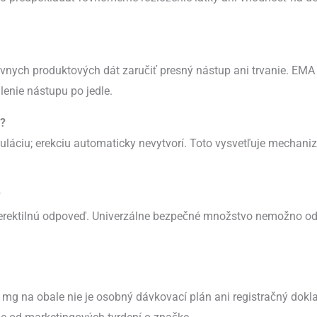
vnych produktových dát zaručiť presný nástup ani trvanie. EMA p
lenie nástupu po jedle.
?
uláciu; erekciu automaticky nevytvorí. Toto vysvetľuje mechaniz
?
aj erektilnú odpoveď. Univerzálne bezpečné množstvo nemožno od
00 mg na obale nie je osobný dávkovací plán ani registračný dokl