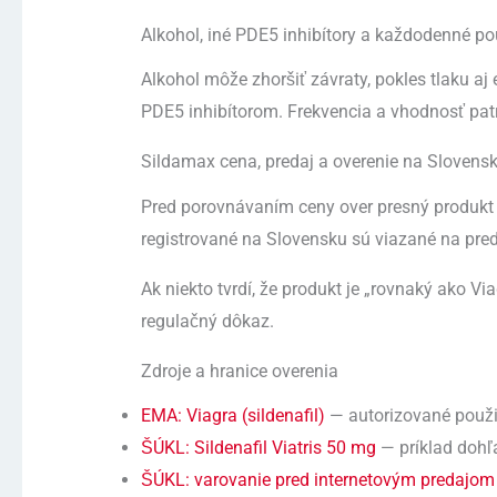
Alkohol, iné PDE5 inhibítory a každodenné po
Alkohol môže zhoršiť závraty, pokles tlaku a
PDE5 inhibítorom. Frekvencia a vhodnosť patr
Sildamax cena, predaj a overenie na Slovens
Pred porovnávaním ceny over presný produkt
registrované na Slovensku sú viazané na pre
Ak niekto tvrdí, že produkt je „rovnaký ako V
regulačný dôkaz.
Zdroje a hranice overenia
EMA: Viagra (sildenafil)
— autorizované použit
ŠÚKL: Sildenafil Viatris 50 mg
— príklad dohľa
ŠÚKL: varovanie pred internetovým predajom n