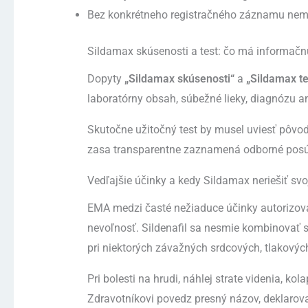
Bez konkrétneho registračného záznamu nemož
Sildamax skúsenosti a test: čo má informač
Dopyty
„Sildamax skúsenosti“
a
„Sildamax te
laboratórny obsah, súbežné lieky, diagnózu a
Skutočne užitočný test by musel uviesť pôvod
zasa transparentne zaznamená odborné posúde
Vedľajšie účinky a kedy Sildamax neriešiť s
EMA medzi časté nežiaduce účinky autorizovane
nevoľnosť. Sildenafil sa nesmie kombinovať s 
pri niektorých závažných srdcových, tlakový
Pri bolesti na hrudi, náhlej strate videnia, ko
Zdravotníkovi povedz presný názov, deklarovan