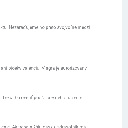
ktu. Nezaraďujeme ho preto svojvoľne medzi
u ani bioekvivalenciu. Viagra je autorizovaný
 Treba ho overiť podľa presného názvu v
enie. Ak treba nižšiu dávku, zdravotník má