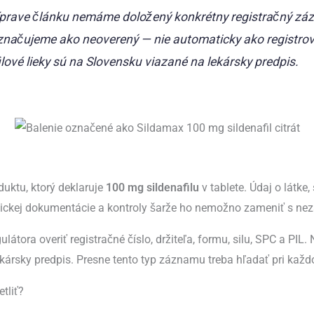
íprave článku nemáme doložený konkrétny registračný zá
značujeme ako neoverený — nie automaticky ako registro
lové lieky sú na Slovensku viazané na lekársky predpis.
uktu, ktorý deklaruje
100 mg sildenafilu
v tablete. Údaj o látke,
entickej dokumentácie a kontroly šarže ho nemožno zameniť s n
átora overiť registračné číslo, držiteľa, formu, silu, SPC a PIL.
lekársky predpis. Presne tento typ záznamu treba hľadať pri ka
tliť?