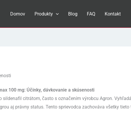
Domov
Produkty
Blog
FAQ
Kontakt
enosti
max 100 mg: Účinky, dávkovanie a skúsenosti
o sildenafil citrátom, často s označením výrobcu Agron. Vyhľadá
agrou aj právny status. Tento sprievodca zachováva všetky tieto 