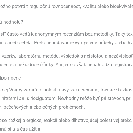
no potvrdiť regulačnú rovnocennosť, kvalitu alebo bioekvivale
nú hodnotu?
st“
často vedú k anonymným recenziám bez metodiky. Taký text
ni placebo efekt. Preto nepridávame vymyslené príbehy alebo hv
 vzorky, laboratórnu metódu, výsledok s neistotou a nezávislos
nie a nežiaduce účinky. Ani jedno však nenahrádza registráciu
vojpomocne
j Viagry zaraďuje bolesť hlavy, začervenanie, tráviace ťažkosti
nitrátmi ani s riociguatom. Nevhodný môže byť pri stavoch, pri
ch, pečeňových alebo očných problémoch.
lapse, ťažkej alergickej reakcii alebo dlhotrvajúcej bolestivej e
ú silu a čas užitia.