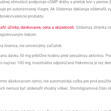
xuálnej stimulácii podporuje cGMP dráhu a prietok krvi v penise;
je pri autorizovanej Viagre. Ak Sildamax deklaruje sildenafil, 
o bioekvivalencie produktu.
nafil: účinky, dávkovanie, cena a skúsenosti
. Sildamax stránka 
registrovaným liekom.
 hranica, nie univerzálny začiatok
anú dávku 50 mg približne hodinu pred sexuálnou aktivitou. Po
bo najviac 100 mg; maximálna odporúčaná frekvencia je raz den
mto dávkovacom rámci, nie automatická voľba pre prvé použiti
och nemusí byť sildenafil vhodný vôbec. Stomiligramové číslo ni