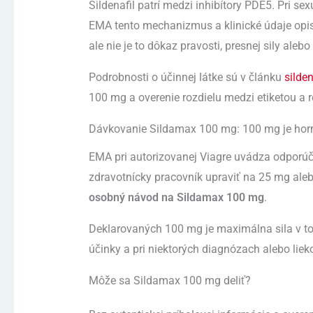
Sildenafil patrí medzi inhibítory PDE5. Pri se
EMA tento mechanizmus a klinické údaje opisu
ale nie je to dôkaz pravosti, presnej sily aleb
Podrobnosti o účinnej látke sú v článku
silde
100 mg a overenie rozdielu medzi etiketou a 
Dávkovanie Sildamax 100 mg: 100 mg je horná
EMA pri autorizovanej Viagre uvádza odporúč
zdravotnícky pracovník upraviť na 25 mg ale
osobný návod na Sildamax 100 mg
.
Deklarovaných 100 mg je maximálna sila v to
účinky a pri niektorých diagnózach alebo liek
Môže sa Sildamax 100 mg deliť?