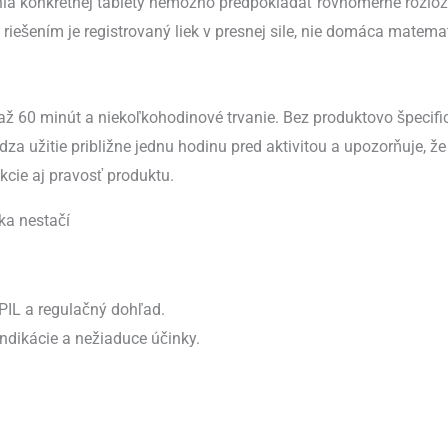
enia konkrétnej tablety nemožno predpokladať rovnomerné rozlože
riešením je registrovaný liek v presnej sile, nie domáca matema
až 60 minút a niekoľkohodinové trvanie. Bez produktovo špecifi
za užitie približne jednu hodinu pred aktivitou a upozorňuje, že
akcie aj pravosť produktu.
ka nestačí
 PIL a regulačný dohľad.
dikácie a nežiaduce účinky.