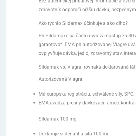
Bez autentickej príbalovej informácie a over
zdravotník odporučí nižšiu dávku, bezpečným 
Ako rýchlo Sildamax účinkuje a ako dlho?
Pri Sildamaxe sa často uvádza nástup za 30 
garantovať. EMA pri autorizovanej Viagre uvád
ovplyvňuje dávka, jedlo, zdravotný stav, inter
Sildamax vs. Viagra: rovnaká deklarovaná lát
Autorizovaná Viagra
Má európsku registráciu, schválené sily, SPC,
EMA uvádza presný dávkovací rámec, kontrain
Sildamax 100 mg
Deklaruje sildenafil a silu 100 mg.