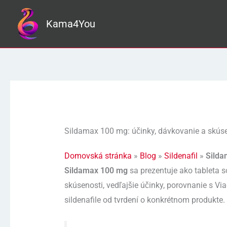
Preskočiť
na
Kama4You
obsah
Sildamax 100 mg: účinky, dávkovanie a skús
Domovská stránka
»
Blog
»
Sildenafil
»
Silda
Sildamax 100 mg
sa prezentuje ako tableta s
skúsenosti, vedľajšie účinky, porovnanie s Vi
sildenafile od tvrdení o konkrétnom produkte.