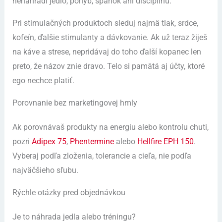
nenahradí jedlo, pohyb, spánok ani disciplínu.
Pri stimulačných produktoch sleduj najmä tlak, srdce,
kofeín, ďalšie stimulanty a dávkovanie. Ak už teraz žiješ
na káve a strese, nepridávaj do toho ďalší kopanec len
preto, že názov znie dravo. Telo si pamätá aj účty, ktoré
ego nechce platiť.
Porovnanie bez marketingovej hmly
Ak porovnávaš produkty na energiu alebo kontrolu chuti,
pozri
Adipex 75
,
Phentermine
alebo
Hellfire EPH 150
.
Vyberaj podľa zloženia, tolerancie a cieľa, nie podľa
najväčšieho sľubu.
Rýchle otázky pred objednávkou
Je to náhrada jedla alebo tréningu?