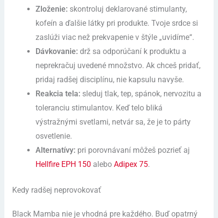
Zloženie:
skontroluj deklarované stimulanty,
kofeín a ďalšie látky pri produkte. Tvoje srdce si
zaslúži viac než prekvapenie v štýle „uvidíme“.
Dávkovanie:
drž sa odporúčaní k produktu a
neprekračuj uvedené množstvo. Ak chceš pridať,
pridaj radšej disciplínu, nie kapsulu navyše.
Reakcia tela:
sleduj tlak, tep, spánok, nervozitu a
toleranciu stimulantov. Keď telo bliká
výstražnými svetlami, netvár sa, že je to párty
osvetlenie.
Alternatívy:
pri porovnávaní môžeš pozrieť aj
Hellfire EPH 150
alebo
Adipex 75
.
Kedy radšej neprovokovať
Black Mamba nie je vhodná pre každého. Buď opatrný