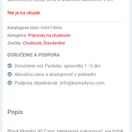
Nie je na sklade
Katalógové číslo:
KM4Y/BMA
Kategória:
Prípravky na chudnutie
Značky:
Chudnutie
,
Štandardné
DORUČENIE A PODPORA
Doručenie cez Packetu: spravidla 1–5 dní
Aktuálna cena a dostupnosť v pokladni
Podpora objednávok: info@kama4you.com
Popis
Black Mamba 90 Caps: tréningový nakopávač, nie lístok