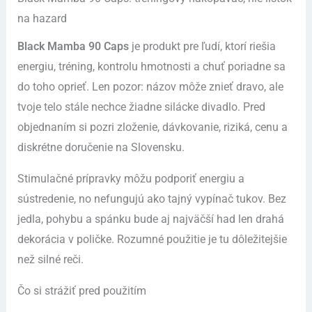
na hazard
Black Mamba 90 Caps
je produkt pre ľudí, ktorí riešia
energiu, tréning, kontrolu hmotnosti a chuť poriadne sa
do toho oprieť. Len pozor: názov môže znieť dravo, ale
tvoje telo stále nechce žiadne silácke divadlo. Pred
objednaním si pozri zloženie, dávkovanie, riziká, cenu a
diskrétne doručenie na Slovensku.
Stimulačné prípravky môžu podporiť energiu a
sústredenie, no nefungujú ako tajný vypínač tukov. Bez
jedla, pohybu a spánku bude aj najväčší had len drahá
dekorácia v poličke. Rozumné použitie je tu dôležitejšie
než silné reči.
Čo si strážiť pred použitím