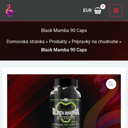
Preskočiť
EUR
na
obsah
Black Mamba 90 Caps
Domovská stránka
»
Produkty
»
Prípravky na chudnutie
»
Black Mamba 90 Caps
Pôvodná
Aktuálna
cena
cena
bola:
je:
59,00 €.
44,00 €.