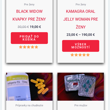
varian
Pre ženy
Pre ženy
Možno
BLACK WIDOW
KAMAGRA ORAL
si
KVAPKY PRE ŽENY
JELLY WOMAN PRE
môžet
30,00
€
19,00
€
ŽENY
vybra
23,00
€
–
190,00
€
PRIDAŤ DO
na
KOŠÍKA
VÝBER
stránk
MOŽNOSTÍ
Hodnotenie
produk
4.50
z 5
Hodnotenie
5.00
z 5
Cenové
Tento
Rozpätie:
15,00 €
produ
Až
90,00 €
má
viacer
varian
Prípravky na chudnutie
Pre mužov