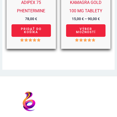
Možno
ADIPEX 75
KAMAGRA GOLD
si
PHENTERMINE
100 MG TABLETY
môžet
78,00
€
15,00
€
–
90,00
€
vybra
PRIDAŤ DO
VÝBER
na
KOŠÍKA
MOŽNOSTÍ
stránk
Hodnotenie
Hodnotenie
produk
5.00
4.50
z 5
z 5