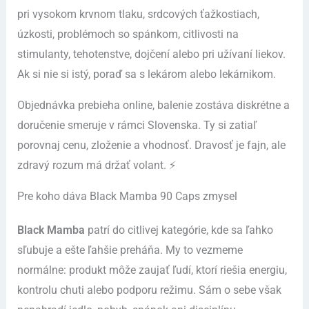
pri vysokom krvnom tlaku, srdcových ťažkostiach,
úzkosti, problémoch so spánkom, citlivosti na
stimulanty, tehotenstve, dojčení alebo pri užívaní liekov.
Ak si nie si istý, poraď sa s lekárom alebo lekárnikom.
Objednávka prebieha online, balenie zostáva diskrétne a
doručenie smeruje v rámci Slovenska. Ty si zatiaľ
porovnaj cenu, zloženie a vhodnosť. Dravosť je fajn, ale
zdravý rozum má držať volant. ⚡
Pre koho dáva Black Mamba 90 Caps zmysel
Black Mamba
patrí do citlivej kategórie, kde sa ľahko
sľubuje a ešte ľahšie preháňa. My to vezmeme
normálne: produkt môže zaujať ľudí, ktorí riešia energiu,
kontrolu chuti alebo podporu režimu. Sám o sebe však