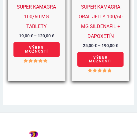
Možnosti
Možno
SUPER KAMAGRA
SUPER KAMAGRA
si
si
100/60 MG
ORAL JELLY 100/60
môžete
môžet
TABLETY
MG SILDENAFIL +
vybrať
vybra
19,00
€
–
120,00
€
DAPOXETÍN
na
na
25,00
€
–
190,00
€
VÝBER
stránke
stránk
MOŽNOSTÍ
VÝBER
produktu.
produk
MOŽNOSTÍ
Hodnotenie
5.00
z 5
Hodnotenie
5.00
z 5