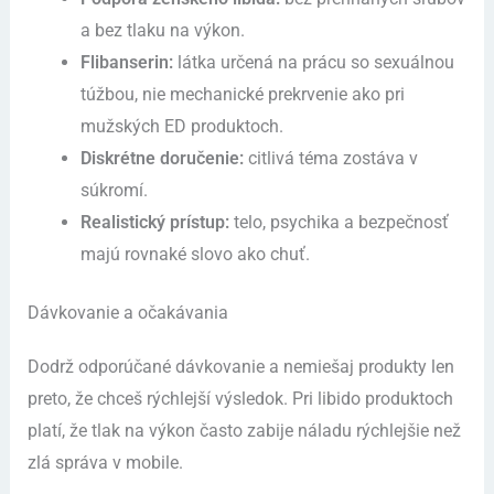
a bez tlaku na výkon.
Flibanserin:
látka určená na prácu so sexuálnou
túžbou, nie mechanické prekrvenie ako pri
mužských ED produktoch.
Diskrétne doručenie:
citlivá téma zostáva v
súkromí.
Realistický prístup:
telo, psychika a bezpečnosť
majú rovnaké slovo ako chuť.
Dávkovanie a očakávania
Dodrž odporúčané dávkovanie a nemiešaj produkty len
preto, že chceš rýchlejší výsledok. Pri libido produktoch
platí, že tlak na výkon často zabije náladu rýchlejšie než
zlá správa v mobile.