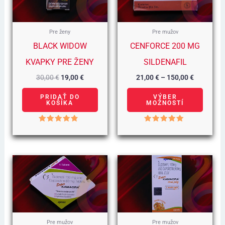
má
viacer
varian
Pre ženy
Pre mužov
Možno
BLACK WIDOW
CENFORCE 200 MG
si
KVAPKY PRE ŽENY
SILDENAFIL
môžet
30,00
€
19,00
€
21,00
€
–
150,00
€
vybra
PRIDAŤ DO
VÝBER
na
KOŠÍKA
MOŽNOSTÍ
stránk
Hodnotenie
Hodnotenie
produk
4.50
5.00
z 5
z 5
Cenové
Cenové
Tento
Tento
Rozpätie:
Rozpätie:
19,00 €
25,00 €
produkt
produ
Až
Až
120,00 €
190,00 €
má
má
viacero
viacer
variantov.
varian
Pre mužov
Pre mužov