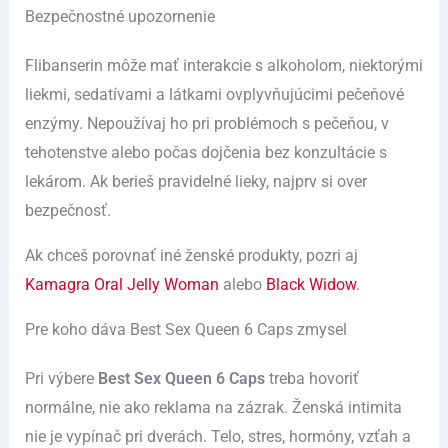
Bezpečnostné upozornenie
Flibanserin môže mať interakcie s alkoholom, niektorými
liekmi, sedatívami a látkami ovplyvňujúcimi pečeňové
enzýmy. Nepoužívaj ho pri problémoch s pečeňou, v
tehotenstve alebo počas dojčenia bez konzultácie s
lekárom. Ak berieš pravidelné lieky, najprv si over
bezpečnosť.
Ak chceš porovnať iné ženské produkty, pozri aj
Kamagra Oral Jelly Woman
alebo
Black Widow
.
Pre koho dáva Best Sex Queen 6 Caps zmysel
Pri výbere
Best Sex Queen 6 Caps
treba hovoriť
normálne, nie ako reklama na zázrak. Ženská intimita
nie je vypínač pri dverách. Telo, stres, hormóny, vzťah a