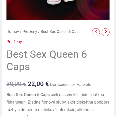
Domov
/
Pre ženy
/ Best Sex Queen 6 Caps
Pre ženy
Best Sex Queen 6
Caps
30,00
€
22,00
€
Doručenie cez Packetu
Best Sex Queen 6 Caps
cieli na ženské libido s látkou
flibanserin. Žiadne filmové sľuby, skôr diskrétna podpora
túžby s dôrazom na liekové interakcie, alkohol a