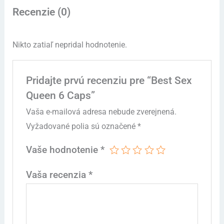
Recenzie (0)
Nikto zatiaľ nepridal hodnotenie.
Pridajte prvú recenziu pre “Best Sex
Queen 6 Caps”
Vaša e-mailová adresa nebude zverejnená.
Vyžadované polia sú označené
*
Vaše hodnotenie
*
Vaša recenzia
*