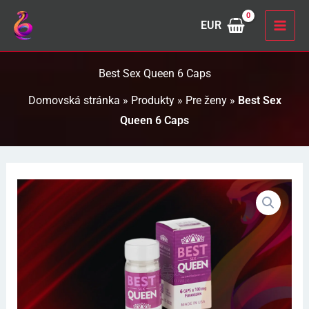
Preskočiť
EUR
na
obsah
Best Sex Queen 6 Caps
Domovská stránka
»
Produkty
»
Pre ženy
»
Best Sex
Queen 6 Caps
Pôvodná
Aktuálna
cena
cena
bola:
je:
30,00 €.
22,00 €.