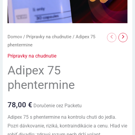
Domov
/
Prípravky na chudnutie
/ Adipex 75
phentermine
Prípravky na chudnutie
Adipex 75
phentermine
78,00
€
Doručenie cez Packetu
Adipex 75 s phentermine na kontrolu chuti do jedla.
Pozri dávkovanie, riziká, kontraindikácie a cenu. Hlad vie
robiť divadlo; zdravý rozum nech drží volant.