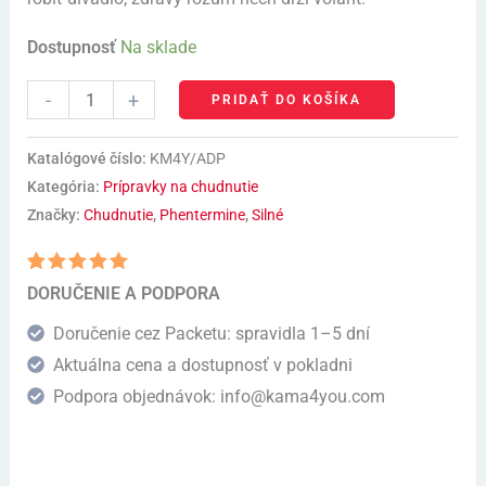
Dostupnosť
Na sklade
-
+
PRIDAŤ DO KOŠÍKA
Katalógové číslo:
KM4Y/ADP
Kategória:
Prípravky na chudnutie
Značky:
Chudnutie
,
Phentermine
,
Silné
Hodnotenie
1
DORUČENIE A PODPORA
5.00
z 5 na
základe
Doručenie cez Packetu: spravidla 1–5 dní
zákazníckej
recenzie
Aktuálna cena a dostupnosť v pokladni
Podpora objednávok: info@kama4you.com