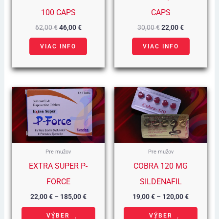
100 CAPS
CAPS
62,00
€
46,00
€
30,00
€
22,00
€
VIAC INFO
VIAC INFO
Cenové
Cenové
Tento
Tento
Rozpätie:
Rozpätie:
22,00 €
19,00 €
produkt
produ
Až
Až
185,00 €
120,00 €
má
má
viacero
viacer
variantov.
varian
Pre mužov
Pre mužov
Možnosti
Možno
EXTRA SUPER P-
COBRA 120 MG
si
si
FORCE
SILDENAFIL
môžete
môžet
22,00
€
–
185,00
€
19,00
€
–
120,00
€
vybrať
vybra
VÝBER
VÝBER