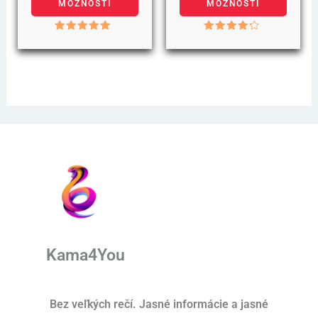
na
na
MOŽNOSTÍ
MOŽNOSTÍ
stránke
stránk
Hodnotenie
Hodnotenie
produktu.
produk
5.00
4.00
z 5
z 5
Kama4You
Bez veľkých rečí. Jasné informácie a jasné