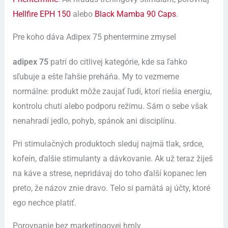
Hellfire EPH 150
alebo
Black Mamba 90 Caps
.
Pre koho dáva Adipex 75 phentermine zmysel
adipex 75
patrí do citlivej kategórie, kde sa ľahko
sľubuje a ešte ľahšie preháňa. My to vezmeme
normálne: produkt môže zaujať ľudí, ktorí riešia energiu,
kontrolu chuti alebo podporu režimu. Sám o sebe však
nenahradí jedlo, pohyb, spánok ani disciplínu.
Pri stimulačných produktoch sleduj najmä tlak, srdce,
kofeín, ďalšie stimulanty a dávkovanie. Ak už teraz žiješ
na káve a strese, nepridávaj do toho ďalší kopanec len
preto, že názov znie dravo. Telo si pamätá aj účty, ktoré
ego nechce platiť.
Porovnanie bez marketingovej hmly