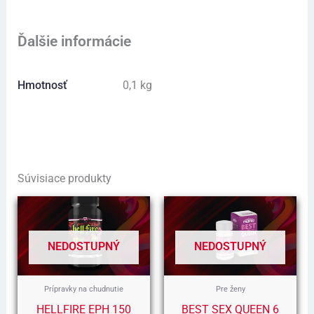
Ďalšie informácie
Hmotnosť
0,1 kg
Súvisiace produkty
Pôvodná
Aktuálna
Pôvodná
Aktuálna
Cena
Cena
Cena
Cena
Bola:
Je:
Bola:
Je:
62,00 €.
46,00 €.
30,00 €.
22,00 €.
NEDOSTUPNÝ
NEDOSTUPNÝ
Prípravky na chudnutie
Pre ženy
HELLFIRE EPH 150
BEST SEX QUEEN 6