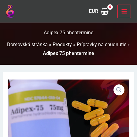
Preskočiť
EUR
na
obsah
Adipex 75 phentermine
Domovská stránka
»
Produkty
»
Prípravky na chudnutie
»
Adipex 75 phentermine
množstvo
Adipex
75
phentermine