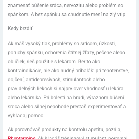
znamenať búšenie srdca, nervozitu alebo problém so
spánkom. A bez spánku sa chudnutie mení na zlý vtip.
Kedy brzdiť
Ak máš vysoký tlak, problémy so srdcom, úzkosti,
poruchy spánku, ochorenia štítnej žľazy, pečene alebo
obličiek, rieš použitie s lekárom. Ber to ako
kontraindikácie, nie ako nudný príbalák: pri tehotenstve,
dojčení, antidepresívach, stimulantoch alebo
pravidelných liekoch si najprv over vhodnosť u lekára
alebo lekárnika. Pri bolesti na hrudi, výraznom búšení
srdca alebo silnej nepohode prestaň experimentovať a
vyhľadaj pomoc.
Ak porovnávaš produkty na kontrolu apetítu, pozri aj
Phentermine
. Ak hľadáš tréningový stimulant, porovnaj