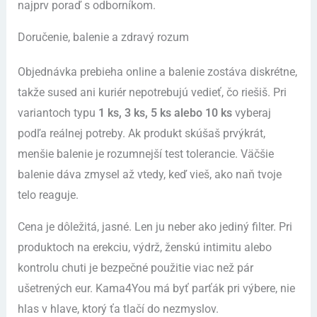
najprv poraď s odborníkom.
Doručenie, balenie a zdravý rozum
Objednávka prebieha online a balenie zostáva diskrétne,
takže sused ani kuriér nepotrebujú vedieť, čo riešiš. Pri
variantoch typu
1 ks, 3 ks, 5 ks alebo 10 ks
vyberaj
podľa reálnej potreby. Ak produkt skúšaš prvýkrát,
menšie balenie je rozumnejší test tolerancie. Väčšie
balenie dáva zmysel až vtedy, keď vieš, ako naň tvoje
telo reaguje.
Cena je dôležitá, jasné. Len ju neber ako jediný filter. Pri
produktoch na erekciu, výdrž, ženskú intimitu alebo
kontrolu chuti je bezpečné použitie viac než pár
ušetrených eur. Kama4You má byť parťák pri výbere, nie
hlas v hlave, ktorý ťa tlačí do nezmyslov.